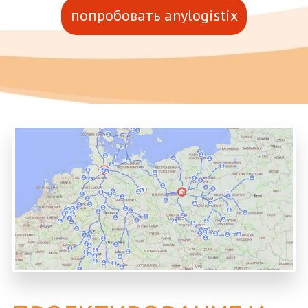
попробовать anylogistix