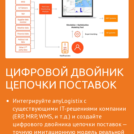
ЦИФРОВОЙ ДВОЙНИК
ЦЕПОЧКИ ПОСТАВОК
Интегрируйте anyLogistix с
существующими IT-решениями компании
(ERP, MRP, WMS, и т.д.) и создайте
цифрового двойника цепочки поставок —
точную имитационную модель реальной